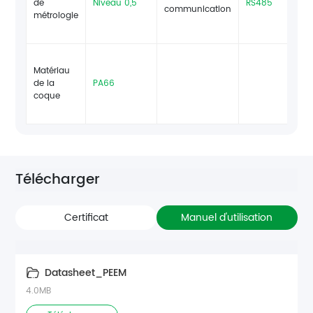
de
Niveau 0,5
RS485
communication
c
métrologie
Matériau
de la
PA66
coque
Télécharger
Certificat
Manuel d'utilisation
Datasheet_PEEM
4.0MB