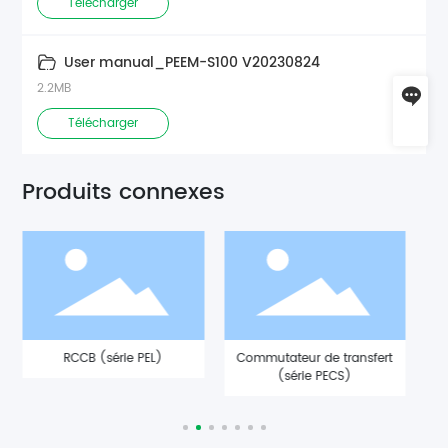
Télécharger
User manual_PEEM-S100 V20230824
2.2MB
laisser un message
Télécharger
sales@projoy-electric.com
Produits connexes
RCCB (série PEL)
Commutateur de transfert
C
(série PECS)
a