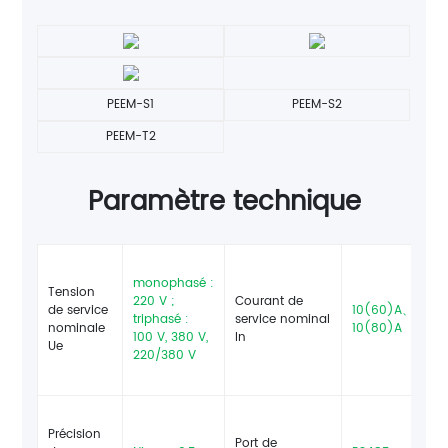
PEEM-S1
PEEM-S2
PEEM-T2
Paramètre technique
monophasé :
Tension
220 V ;
Courant de
de service
10(60)A、
triphasé :
service nominal
F
nominale
10(80)A
100 V, 380 V,
In
Ue
220/380 V
Précision
Port de
Pr